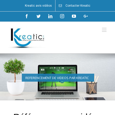
Kreatic avis vidéos
Contacter Kreatic
Facebook
Twitter
Linkedin
Instagram
Youtube
Google+
REFERENCEMENT DE VIDEOS PAR KREATIC