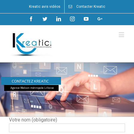
Kreatic avis vidéos
Contacter Kreatic
Facebook
Twitter
Linkedin
Instagram
Youtube
Google+
CONTACTEZ KREATIC
Agence Web en métropole Lilloise
Votre nom (obligatoire)