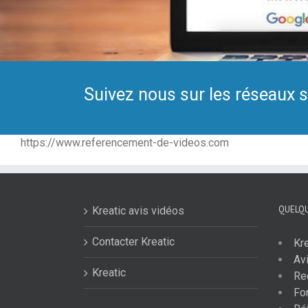
Suivez nous sur les réseaux 
https://www.referencement-de-videos.com
QUELQU
Kreatic avis vidéos
Contacter Kreatic
Kr
Avi
Kreatic
Re
Fo