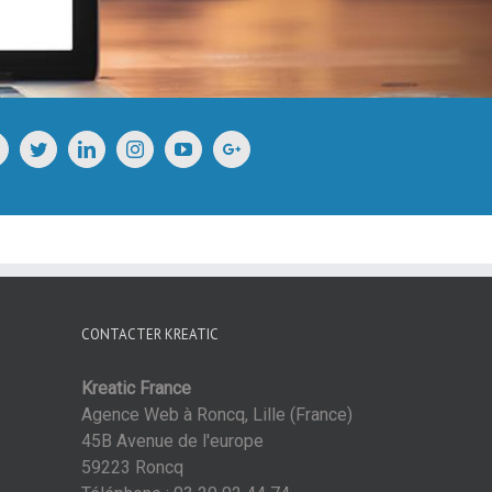
CONTACTER KREATIC
Kreatic France
Agence Web à Roncq, Lille (France)
45B Avenue de l'europe
59223 Roncq