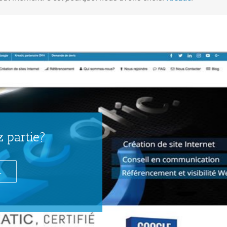
z partie?
C