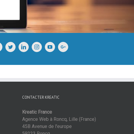
CONTACTER KREATIC
Kreatic France
Agence Web à Roncq, Lille (France)
45B Avenue de l'europe
59223 Roncq