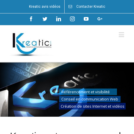
Kreatic avis vidéos
Contacter Kreatic
Facebook
Twitter
Linkedin
Instagram
Youtube
Google+
Référencement et visibilité
Conseil en communication Web
Création de sites Internet et vidéos